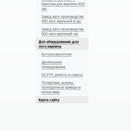
прессом для кирпича 400/
час
Завод авто производство
400 лего кирпичей в час
Завод авто производство
600 лего кирпичей час
Доп оборудование для
лего кирпича
Бетоносмесители
Дробильное
оборудование
АСУтП, роботы и схваты
Полировка, колуны,
пропарочные камеры и
колор-микс
Карта сайта