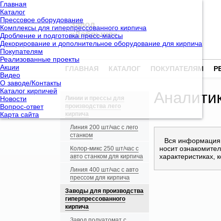
Главная
Каталог
Прессовое оборудование
Завод
Комплексы для гиперпрессованного кирпича
«Добрыня»
Дробление и подготовка пресс-массы
Декорирование и дополнительное оборудование для кирпича
Покупателям
Реализованные проекты
Акции
ГЛАВНАЯ
КАТАЛОГ
ПОКУПАТЕЛЯМ
Р
Видео
О заводе/Контакты
Каталог кирпичей
Аналитик
Новости
Линии и прессы для
Вопрос-ответ
производства лего
Карта сайта
кирпича
Линия 200 шт/час с лего
станком
Вся информация,
носит ознакомител
Колор-микс 250 шт/час с
характеристиках, 
авто станком для кирпича
Линия 400 шт/час с авто
прессом для кирпича
Заводы для производства
гиперпрессованного
кирпича
Завод полуатомат с