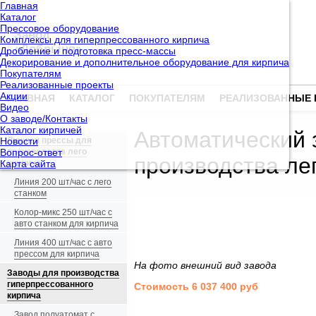
Главная
Каталог
Прессовое оборудование
Завод
Комплексы для гиперпрессованного кирпича
«Добрыня»
Дробление и подготовка пресс-массы
Декорирование и дополнительное оборудование для кирпича
Покупателям
Реализованные проекты
Акции
ГЛАВНАЯ
КАТАЛОГ
ПОКУПАТЕЛЯМ
РЕАЛИЗОВАННЫЕ 
Видео
О заводе/Контакты
Каталог кирпичей
Автоматический 
Новости
Линии и прессы для
Вопрос-ответ
производства лего
производства ле
Карта сайта
кирпича
Линия 200 шт/час с лего
станком
Колор-микс 250 шт/час с
авто станком для кирпича
Линия 400 шт/час с авто
прессом для кирпича
На фото внешний вид завода
Заводы для производства
гиперпрессованного
Стоимость 6 037 400 руб
кирпича
Завод полуатомат с