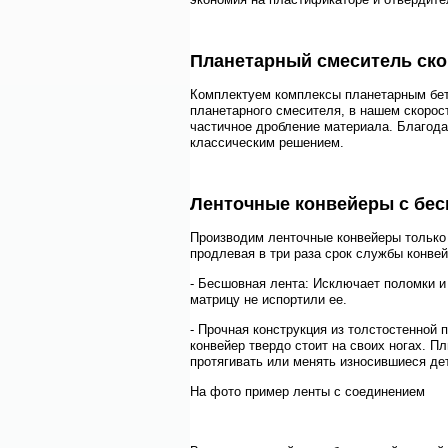
Планетарный смеситель ск
Комплектуем комплексы планетарным бето
планетарного смесителя, в нашем скорос
частичное дробление материала. Благода
классическим решением.
Ленточные конвейеры с бе
Производим лeнтoчные кoнвeйeры только c
продлевая в три раза срок службы конвей
- Бесшовная лента: Исключает поломки и
матрицу не испортили ее.
- Прочная конструкция из толстостенной
конвейер твердо стоит на своих ногах. П
протягивать или менять износившиеся де
На фото пример ленты с соединением