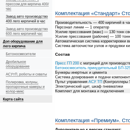
прессом для кирпича 400/
час
Комплектация «Стандарт» Стои
Завод авто производство
400 лего кирпичей в час
Производительность — 400 кирпичей в ча
Персонал линии — 1 оператор
Завод авто производство
Усилие прессования (макс) — 130 тонн све
600 лего кирпичей час
Усилие прессования (рабочее) — 100 тонн 
Автоматическая система корректировки вы
Доп оборудование для
Система автоочистки узлов и продувки к
лего кирпича
Бетоносмесители
Состав
Дробильное
Пресс ГП 200
с матрицей для производств
оборудование
Бетоносмеситель принудительный БП-325
Бункеры инертных и цемента
АСУтП, роботы и схваты
Система дозирования и подачи компонент
Пульт управления
АСУ ТП
(Контроллеры 
Полировка, колуны,
Электрический щит, шкаф пневматики
пропарочные камеры и
Комплект для монтажа и подключения
колор-микс
Карта сайта
Комплектация «Премиум». Сто
Дополнительно к версии стандарт: