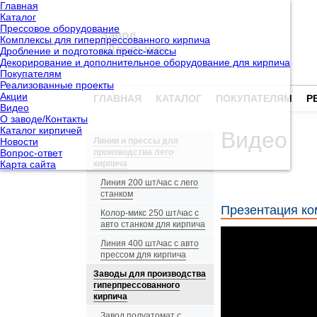
Главная
Каталог
Прессовое оборудование
Завод
Комплексы для гиперпрессованного кирпича
«Добрыня»
Дробление и подготовка пресс-массы
Декорирование и дополнительное оборудование для кирпича
Покупателям
Реализованные проекты
Акции
ГЛАВНАЯ
КАТАЛОГ
ПОКУПАТЕЛЯМ
Р
Видео
О заводе/Контакты
Каталог кирпичей
Видео
Новости
Линии и прессы для
Вопрос-ответ
производства лего
Карта сайта
кирпича
Линия 200 шт/час с лего
станком
Презентация ко
Колор-микс 250 шт/час с
авто станком для кирпича
Линия 400 шт/час с авто
прессом для кирпича
Заводы для производства
гиперпрессованного
кирпича
Завод полуатомат с