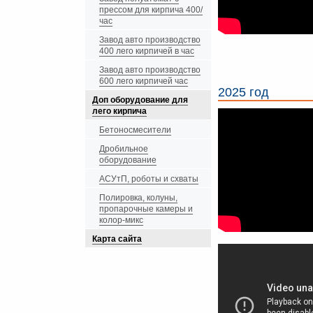
прессом для кирпича 400/
час
Завод авто производство
400 лего кирпичей в час
Завод авто производство
600 лего кирпичей час
2025 год
Доп оборудование для
лего кирпича
Бетоносмесители
Дробильное
оборудование
АСУтП, роботы и схваты
Полировка, колуны,
пропарочные камеры и
колор-микс
Карта сайта