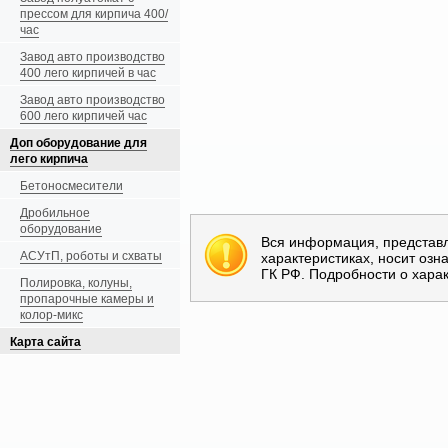
прессом для кирпича 400/
час
Завод авто производство
400 лего кирпичей в час
Завод авто производство
600 лего кирпичей час
Доп оборудование для
лего кирпича
Бетоносмесители
Дробильное
оборудование
Вся информация, представ
АСУтП, роботы и схваты
характеристиках, носит оз
ГК РФ. Подробности о хара
Полировка, колуны,
пропарочные камеры и
колор-микс
Карта сайта