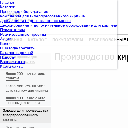
Главная
Каталог
Прессовое оборудование
Завод
Комплексы для гиперпрессованного кирпича
«Добрыня»
Дробление и подготовка пресс-массы
Декорирование и дополнительное оборудование для кирпича
Покупателям
Реализованные проекты
Акции
ГЛАВНАЯ
КАТАЛОГ
ПОКУПАТЕЛЯМ
РЕАЛИЗОВАННЫЕ 
Видео
О заводе/Контакты
Каталог кирпичей
Производство ки
Новости
Линии и прессы для
Вопрос-ответ
производства лего
Карта сайта
кирпича
Линия 200 шт/час с лего
станком
Колор-микс 250 шт/час с
авто станком для кирпича
Линия 400 шт/час с авто
прессом для кирпича
Заводы для производства
гиперпрессованного
кирпича
Завод полуатомат с