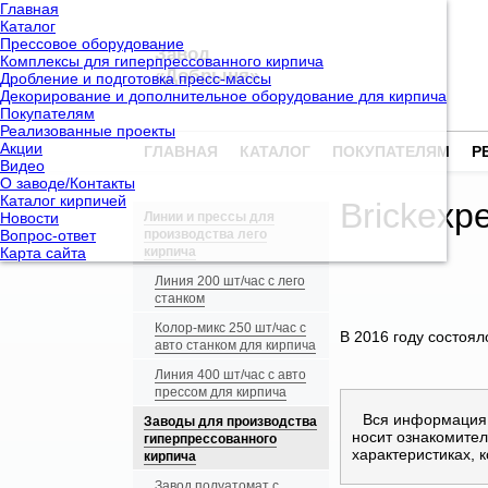
Главная
Каталог
Прессовое оборудование
Завод
Комплексы для гиперпрессованного кирпича
«Добрыня»
Дробление и подготовка пресс-массы
Декорирование и дополнительное оборудование для кирпича
Покупателям
Реализованные проекты
Акции
ГЛАВНАЯ
КАТАЛОГ
ПОКУПАТЕЛЯМ
Р
Видео
О заводе/Контакты
Каталог кирпичей
Brickexpe
Новости
Линии и прессы для
Вопрос-ответ
производства лего
Карта сайта
кирпича
Линия 200 шт/час с лего
станком
Колор-микс 250 шт/час с
В 2016 году состоял
авто станком для кирпича
Линия 400 шт/час с авто
прессом для кирпича
Вся информация,
Заводы для производства
носит ознакомител
гиперпрессованного
характеристиках, 
кирпича
Завод полуатомат с