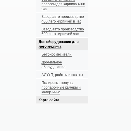
прессом для кирпича 400/
час
Завод авто производство
400 лего кирпичей в час
Завод авто производство
600 лего кирпичей час
Доп оборудование для
лего кирпича
Бетоносмесители
Дробильное
оборудование
АСУтП, роботы и схваты
Полировка, колуны,
пропарочные камеры и
колор-микс
Карта сайта