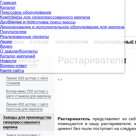
Главная
Каталог
Прессовое оборудование
Завод
Комплексы для гиперпрессованного кирпича
«Добрыня»
Дробление и подготовка пресс-массы
Декорирование и дополнительное оборудование для кирпича
Покупателям
Реализованные проекты
Акции
ГЛАВНАЯ
КАТАЛОГ
ПОКУПАТЕЛЯМ
РЕАЛИЗОВАННЫЕ 
Видео
О заводе/Контакты
Каталог кирпичей
Растариватели
Новости
Линии и прессы для
Вопрос-ответ
производства лего
Карта сайта
кирпича
Линия 200 шт/час с лего
‹
›
станком
Колор-микс 250 шт/час с
авто станком для кирпича
Линия 400 шт/час с авто
прессом для кирпича
Заводы для производства
Растариватель
представляет из себя
гиперпрессованного
помещается в чашу растаривателя, к
кирпича
цемент без пыли поступает на следую
Завод полуатомат с