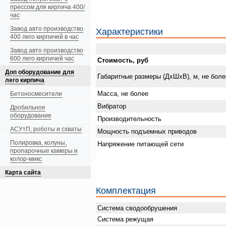
прессом для кирпича 400/
час
Завод авто производство
Характеристики
400 лего кирпичей в час
Завод авто производство
600 лего кирпичей час
Стоимость, руб
Доп оборудование для
Габаритные размеры (ДхШхВ), м, не боле
лего кирпича
Масса, не более
Бетоносмесители
Вибратор
Дробильное
оборудование
Производительность
АСУтП, роботы и схваты
Мощность подъемных приводов
Полировка, колуны,
Напряжение питающей сети
пропарочные камеры и
колор-микс
Карта сайта
Комплектация
Система сводообрушения
Система режущая