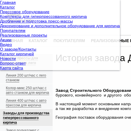
Главная
Каталог
Прессовое оборудование
Завод
Комплексы для гиперпрессованного кирпича
«Добрыня»
Дробление и подготовка пресс-массы
Декорирование и дополнительное оборудование для кирпича
Покупателям
Реализованные проекты
Акции
ГЛАВНАЯ
КАТАЛОГ
ПОКУПАТЕЛЯМ
РЕАЛИЗОВАННЫЕ 
Видео
О заводе/Контакты
Каталог кирпичей
История завода
Новости
Линии и прессы для
Вопрос-ответ
производства лего
Карта сайта
кирпича
Линия 200 шт/час с лего
станком
Колор-микс 250 шт/час с
Завод Строительного Оборудован
авто станком для кирпича
бурового, конвейерного и другого об
Линия 400 шт/час с авто
В настоящий момент основными напра
прессом для кирпича
а так же разработка и внедрение комп
Заводы для производства
География поставок оборудования очен
гиперпрессованного
кирпича
Завод полуатомат с