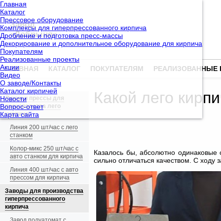
Главная
Каталог
Прессовое оборудование
Завод
Комплексы для гиперпрессованного кирпича
«Добрыня»
Дробление и подготовка пресс-массы
Декорирование и дополнительное оборудование для кирпича
Покупателям
Реализованные проекты
Акции
ГЛАВНАЯ
КАТАЛОГ
ПОКУПАТЕЛЯМ
РЕАЛИЗОВАННЫЕ 
Видео
О заводе/Контакты
Каталог кирпичей
Какой лего кирпи
Новости
Линии и прессы для
Вопрос-ответ
производства лего
Карта сайта
кирпича
Линия 200 шт/час с лего
станком
Колор-микс 250 шт/час с
Казалось бы, абсолютно одинаковые
авто станком для кирпича
сильно отличаться качеством. С ходу 
Линия 400 шт/час с авто
прессом для кирпича
Заводы для производства
гиперпрессованного
кирпича
Завод полуатомат с