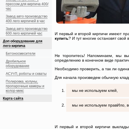
прессом для кирпича 400/
час
Завод авто производство
400 лего кирпичей в час
Завод авто производство
600 лего кирпичей час
И первый и второй кирпичи имеют пра
купить
? И тут многие остановят свой
Доп оборудование для
лего кирпича
Бетоносмесители
Не торопитесь! Напоминаем, мы в
определению в конечном виде практич
Дробильное
оборудование
Необходимо проверить, а так ли одина
АСУтП, роботы и схваты
Для начала произведем обычную кладк
Полировка, колуны,
пропарочные камеры и
мы не используем клей,
колор-микс
Карта сайта
мы не используем правИло, 
И первый и второй кирпичи выкладыв