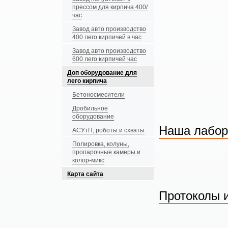
прессом для кирпича 400/
час
Завод авто производство
400 лего кирпичей в час
Завод авто производство
600 лего кирпичей час
Доп оборудование для
лего кирпича
Бетоносмесители
Дробильное
оборудование
Наша лабор
АСУтП, роботы и схваты
Полировка, колуны,
пропарочные камеры и
колор-микс
Карта сайта
Протоколы 