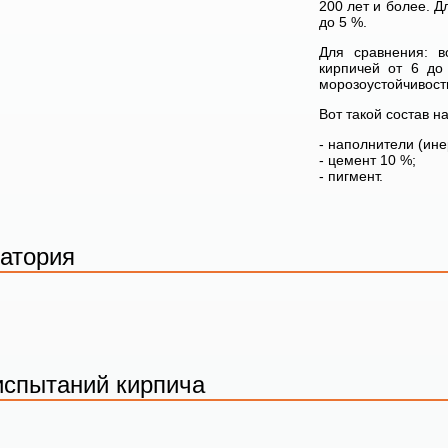
200 лет и более. 
до 5 %.
Для сравнения: в
кирпичей от 6 до
морозоустойчивость
Вот такой состав н
- наполнители (ине
- цемент 10 %;
- пигмент.
атория
испытаний кирпича