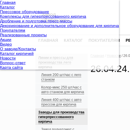
Главная
Каталог
Прессовое оборудование
Завод
Комплексы для гиперпрессованного кирпича
«Добрыня»
Дробление и подготовка пресс-массы
Декорирование и дополнительное оборудование для кирпича
Покупателям
Реализованные проекты
Акции
ГЛАВНАЯ
КАТАЛОГ
ПОКУПАТЕЛЯМ
Р
Видео
О заводе/Контакты
Каталог кирпичей
Главная
/
Новости
/ 26.
Новости
Линии и прессы для
Вопрос-ответ
производства лего
26.04.24
Карта сайта
кирпича
Линия 200 шт/час с лего
станком
Колор-микс 250 шт/час с
авто станком для кирпича
Линия 400 шт/час с авто
прессом для кирпича
Заводы для производства
гиперпрессованного
кирпича
Завод полуатомат с