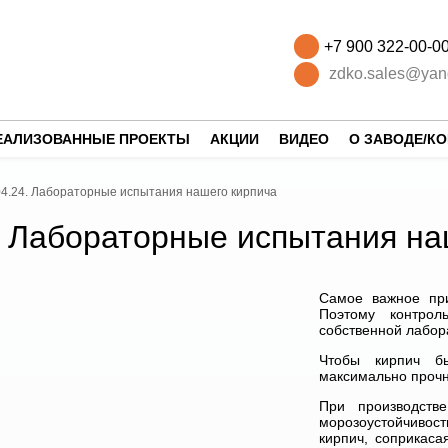
+7 900 322-00-0
zdko.sales@yan
ЕАЛИЗОВАННЫЕ ПРОЕКТЫ
АКЦИИ
ВИДЕО
О ЗАВОДЕ/К
04.24. Лабораторные испытания нашего кирпича
. Лабораторные испытания на
Самое важное при
Поэтому контрол
собственной лабор
Чтобы кирпич б
максимально прочн
При производств
морозоустойчивост
кирпич, соприкаса