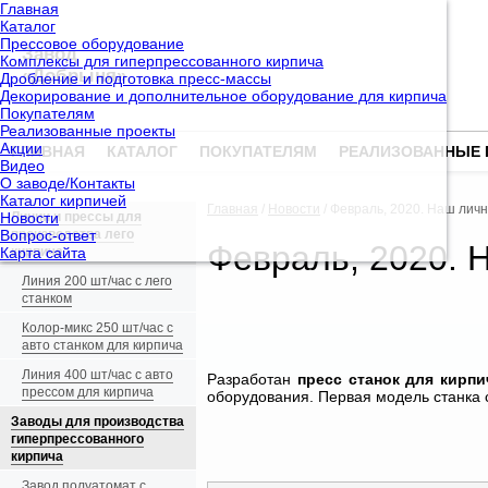
Главная
Каталог
Прессовое оборудование
Завод
Комплексы для гиперпрессованного кирпича
«Добрыня»
Дробление и подготовка пресс-массы
Декорирование и дополнительное оборудование для кирпича
Покупателям
Реализованные проекты
Акции
ГЛАВНАЯ
КАТАЛОГ
ПОКУПАТЕЛЯМ
РЕАЛИЗОВАННЫЕ 
Видео
О заводе/Контакты
Каталог кирпичей
Главная
/
Новости
/ Февраль, 2020. Наш лич
Новости
Линии и прессы для
Вопрос-ответ
производства лего
Февраль, 2020. 
Карта сайта
кирпича
Линия 200 шт/час с лего
станком
Колор-микс 250 шт/час с
авто станком для кирпича
Линия 400 шт/час с авто
Разработан
пресс станок для кирпи
прессом для кирпича
оборудования. Первая модель станка
Заводы для производства
гиперпрессованного
кирпича
Завод полуатомат с