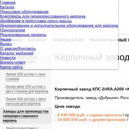
Главная
Каталог
Прессовое оборудование
Завод
Комплексы для гиперпрессованного кирпича
«Добрыня»
Дробление и подготовка пресс-массы
Декорирование и дополнительное оборудование для кирпича
Покупателям
Реализованные проекты
Акции
ГЛАВНАЯ
КАТАЛОГ
ПОКУПАТЕЛЯМ
РЕАЛИЗОВАННЫЕ 
Видео
О заводе/Контакты
Каталог кирпичей
Кирпичный завод
Новости
Линии и прессы для
Вопрос-ответ
производства лего
Карта сайта
кирпича
Линия 200 шт/час с лего
станком
Колор-микс 250 шт/час с
Кирпичный завод КПС 2/45А.А200 «
авто станком для кирпича
Производитель: завод «Добрыня» Рос
Линия 400 шт/час с авто
прессом для кирпича
Цена завода
:
Заводы для производства
- 6 930 000 руб. с одним прессом
/ п
гиперпрессованного
- 10 600 000 руб. с двумя прессами
/
кирпича
Завод полуатомат с