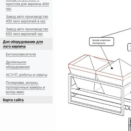
прессом для кирпича 400/
час
Завод авто производство
400 лего кирпичей в час
Завод авто производство
600 лего кирпичей час
Доп оборудование для
лего кирпича
Бетоносмесители
Дробильное
оборудование
АСУтП, роботы и схваты
Полировка, колуны,
пропарочные камеры и
колор-микс
Карта сайта